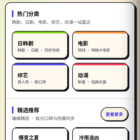
热门分类
韩剧、日剧、电影、综艺、动漫一站直达
日韩剧
电影
韩剧 · 日剧 · 同步热榜
院线 · 网络大电影
综艺
动漫
真人秀 · 脱口秀
新番 · 经典长篇
精选推荐
查看更多
编辑精选 · 高分口碑与热播同步
1:39:36
2:33:12
美国
韩国
精选
精选
蝶变之夏
冷雨追凶