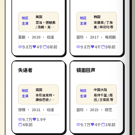
美国
韩国
地区
地区
亚当·德赖弗
宋康昊 / 丁海
主演
主演
/ 汤姆·克鲁
寅 / 申河均 等
斯 / 克里斯蒂
安·贝尔
喜剧
·
2020
·
动漫
冒险
·
2017
·
电视剧
9.8万
4千
6年前
9.8万
4千
9年前
1:56:31
2:25:16
英国
中国大陆
精选
精选
失语者
镜面回声
英国
中国大陆
地区
地区
本尼迪克特·
易烊千玺 / 周
主演
主演
康伯巴奇 / 河
迅 / 王俊凯 等
智苑 / 艾玛·
斯通
惊悚
·
2021
·
动漫
冒险
·
2023
·
综艺
9.7万
3.9千
4年前
9.7万
4千
3年前
2:43:23
2:17:21