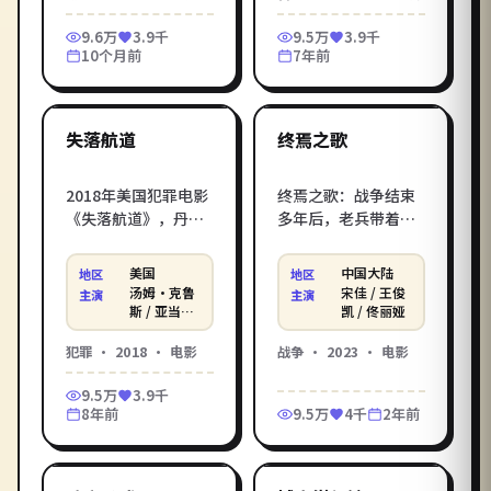
尔 等
步紧逼。影库提供
孤影》免费高清在线
9.6万
3.9千
9.5万
3.9千
《离岸之名》电影在
观看电影服务，每日
10个月前
7年前
线观看高清完整版，
同步院线网络新片。
2:05:58
1:55:49
免费在线观看电影一
键直达，HD 流畅画质
美国
中国大陆
支持手机电脑播放。
热门
热门
失落航道
终焉之歌
2018年美国犯罪电影
终焉之歌：战争结束
《失落航道》，丹尼
多年后，老兵带着一
斯·维伦纽瓦打造，
张泛黄的合影回到战
汤姆·克鲁斯 / 亚当·
场寻找答案。田壮壮
美国
中国大陆
地区
地区
德赖弗 / 奥斯卡·伊
执导的2023年中国大
汤姆·克鲁
宋佳 / 王俊
主演
主演
萨克倾情演绎。律师
陆战争话题之作，宋
斯 / 亚当·
凯 / 佟丽娅
德赖弗 / 奥
为洗清父亲冤案重启
佳、王俊凯等实力派
斯卡·伊萨
犯罪
·
2018
·
电影
战争
·
2023
·
电影
调查，却发现自己一
加盟。影库《终焉之
克 等
直被卷入更深的阴
歌》免费高清在线观
9.5万
3.9千
谋。在影库电影在线
看电影服务，每日同
8年前
9.5万
4千
2年前
观看_在线观看电影，
步院线网络新片。
1:40:25
1:54:04
无广告免费高清在线
观看。
泰国
英国