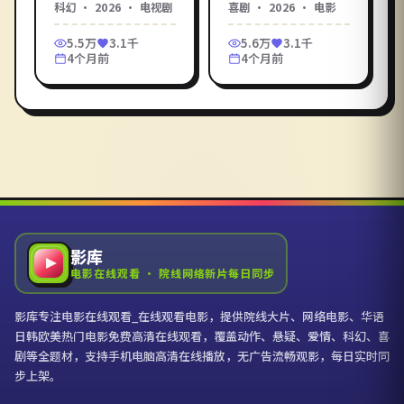
科幻
·
2026
·
电视剧
喜剧
·
2026
·
电影
独一对陌生男女继续
柏霖等实力派加盟。
行动。影库提供《冷
影库《流亡之路》免
5.5万
3.1千
5.6万
3.1千
光之眼》电影在线观
费高清在线观看电影
4个月前
4个月前
看高清完整版，免费
服务，每日同步院线
在线观看电影一键直
网络新片。
达，HD 流畅画质支持
手机电脑播放。
影库
电影在线观看 · 院线网络新片每日同步
影库专注电影在线观看_在线观看电影，提供院线大片、网络电影、华语
日韩欧美热门电影免费高清在线观看，覆盖动作、悬疑、爱情、科幻、喜
剧等全题材，支持手机电脑高清在线播放，无广告流畅观影，每日实时同
步上架。