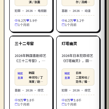
犯罪电视剧，钟孟宏
喜剧动漫，林恩·拉
淇 / 张震
尔 / 汤姆·
哈迪 / 本尼
与柯震东、舒淇联袂
姆塞与柯林·法瑞
迪克特·康
犯罪
·
2026
·
电视剧
喜剧
·
2026
·
动漫
打造。立即进入影库
尔、汤姆·哈迪联袂
伯巴奇 等
电影在线观看_在线观
打造。立即进入影库
9.2万
3.9千
6.2万
3.2千
看电影，HD 高清画质
电影在线观看_在线观
1个月前
1个月前
免费畅享、无广告流
看电影，HD 高清画质
2:27:02
2:05:26
畅播放。
免费畅享、无广告流
畅播放。
韩国
日本
最新
最新
三十二号窗
灯塔幽灵
2026年韩国喜剧综艺
2026年日本犯罪综艺
《三十二号窗》，洪
《灯塔幽灵》，园子
常秀打造，申河均 /
温打造，二宫和也 /
丁海寅 / 赵震雄倾情
范伟 / 福山雅治倾情
韩国
日本
地区
地区
演绎。退休警察重新
演绎。法医通过一具
申河均 / 丁
二宫和也 /
主演
主演
出山，跟年轻徒弟搭
无名尸体倒推出一张
海寅 / 赵震
范伟 / 福山
雄 等
雅治 等
档破案，槽点和笑点
横跨三十年的犯罪
喜剧
·
2026
·
综艺
犯罪
·
2026
·
综艺
齐飞。在影库电影在
网。在影库电影在线
线观看_在线观看电
观看_在线观看电影，
9万
3.8千
8万
3.6千
影，无广告免费高清
无广告免费高清在线
1个月前
1个月前
在线观看。
观看。