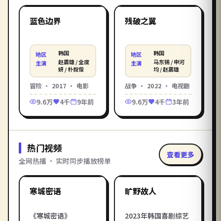
韩国
韩国
精选
精选
蓝色边界
残破之翼
韩国
韩国
地区
地区
赵震雄 / 全度
马东锡 / 申河
主演
主演
妍 / 朴叙俊
均 / 赵震雄
冒险
·
2017
·
电影
战争
·
2022
·
电视剧
9.6万
4千
9年前
9.6万
4千
3年前
热门视频
查看更多
全网热播 · 实时同步播放榜单
1:58:45
2:29:12
韩国
韩国
热门
热门
寒城密语
旷野故人
《寒城密语》
2023年韩国喜剧综艺