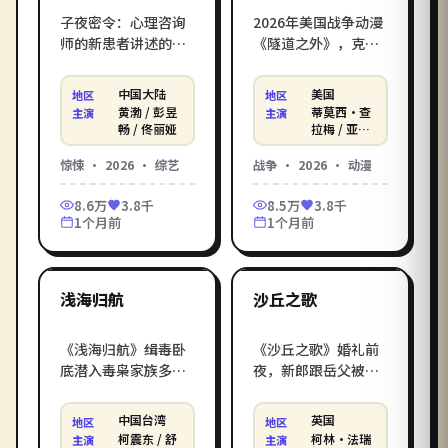
子夜密令：心理咨询
2026年美国战争动漫
师的新患者讲述的梦
《隧道之外》，克里
境，与城里连环案细
斯托弗·诺兰打造，
节惊人吻合。张猛执
蒂莫西·查拉梅 / 亚
中国大陆
美国
地区
地区
导的2026年中国大陆
当·德赖弗 / 奥斯卡·
黄渤 / 彭昱
蒂莫西·查
主演
主演
惊悚话题之作，黄
伊萨克倾情演绎。战
畅 / 佟丽娅
拉梅 / 亚当
·德赖弗 /
渤、彭昱畅等实力派
时医院里，外科军医
奥斯卡·伊
惊悚
·
2026
·
综艺
战争
·
2026
·
动漫
加盟。影库《子夜密
与敌方俘虏之间逐渐
萨克 等
令》免费高清在线观
生出复杂羁绊。在影
8.6万
3.8千
8.5万
3.8千
看电影服务，每日同
库电影在线观看_在线
1个月前
1个月前
步院线网络新片。
观看电影，无广告免
1:53:26
2:11:00
费高清在线观看。
中国台湾
英国
最新
最新
浅海归航
沙丘之歌
《浅海归航》缉毒卧
《沙丘之歌》婚礼前
底潜入毒枭家族多
夜，新郎跟岳父被反
年，身份与情感的界
锁在荒岛上，一边斗
限被一次次冲撞。
智斗勇一边互相理
中国台湾
英国
地区
地区
2026年中国台湾口碑
解。2026年英国口碑
柯震东 / 舒
柯林·法瑞
主演
主演