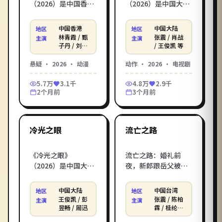
（2026）是中国香港
（2026）是中国大陆
年度悬疑动漫佳作，
年度动作电视剧佳
由彭浩翔执导，林青
作，由韩寒执导，张
中国香港
中国大陆
地区
地区
霞、甄子丹领衔主演
震、肖战领衔主演
林青霞 / 甄
张震 / 肖战
主演
主演
——看似完美的家庭
——高架追车与天台
子丹 / 刘德
/ 王俊凯 等
华 等
聚会中，每个人都在
对决并行，逃亡者发
悬疑
·
2026
·
动漫
动作
·
2026
·
电视剧
隐瞒同一件往事。影
现自己只是局中棋
库提供《月光列车》
子。影库提供《复仇
5.7万
3.1千
4.8万
2.9千
电影在线观看高清完
花园》电影在线观看
2个月前
3个月前
整版，免费在线观看
高清完整版，免费在
1:45:21
2:31:24
电影一键直达，HD 流
线观看电影一键直
畅画质支持手机电脑
达，HD 流畅画质支持
中国大陆
中国台湾
播放。
手机电脑播放。
最新
最新
冷光之眼
流亡之路
《冷光之眼》
流亡之路：婚礼前
（2026）是中国大陆
夜，新郎跟岳父被反
年度科幻电视剧佳
锁在荒岛上，一边斗
作，由张猛执导，王
智斗勇一边互相理
中国大陆
中国台湾
地区
地区
俊凯、彭昱畅领衔主
解。魏德圣执导的
王俊凯 / 彭
张震 / 陈柏
主演
主演
演——时间在某个普
2026年中国台湾喜剧
昱畅 / 周迅
霖 / 桂纶镁
等
通午后突然停止，唯
话题之作，张震、陈