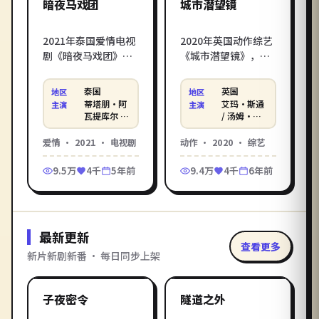
热门
热门
暗夜马戏团
城市潜望镜
2021年泰国爱情电视
2020年英国动作综艺
剧《暗夜马戏团》，
《城市潜望镜》，林
阿彼察邦·韦拉斯哈
恩·拉姆塞打造，艾
古打造，蒂塔朋·阿
玛·斯通 / 汤姆·哈迪
泰国
英国
地区
地区
瓦提库尔 / 马里奥·
/ 丹尼尔·克雷格倾情
蒂塔朋·阿
艾玛·斯通
主演
主演
毛瑞尔 / 李海娜倾情
演绎。都市拳手为给
瓦提库尔 /
/ 汤姆·哈
马里奥·毛
迪 / 丹尼尔
演绎。雨季的小镇旅
妹妹报仇，孤身闯入
瑞尔 / 李海
·克雷格 等
爱情
·
2021
·
电视剧
动作
·
2020
·
综艺
馆里，两个失意中年
地下黑拳赛场，每一
娜
人在告别中重新看见
拳都通向真相。在影
9.5万
4千
5年前
9.4万
4千
6年前
自己。在影库电影在
库电影在线观看_在线
线观看_在线观看电
观看电影，无广告免
影，无广告免费高清
费高清在线观看。
在线观看。
最新更新
查看更多
新片新剧新番 · 每日同步上架
2:34:00
1:50:25
中国大陆
美国
最新
最新
子夜密令
隧道之外