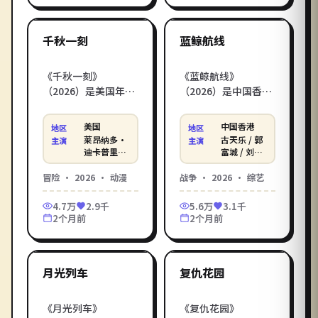
1:45:06
2:28:57
美国
中国香港
最新
最新
千秋一刻
蓝鲸航线
《千秋一刻》
《蓝鲸航线》
（2026）是美国年度
（2026）是中国香港
冒险动漫佳作，由韦
年度战争综艺佳作，
斯·安德森执导，莱
由尔冬升执导，古天
美国
中国香港
地区
地区
昂纳多·迪卡普里
乐、郭富城领衔主演
莱昂纳多·
古天乐 / 郭
主演
主演
奥、罗伯特·帕丁森
——战地记者深入冲
迪卡普里奥
富城 / 刘德
/ 罗伯特·
华 等
领衔主演——丛林深
突区，镜头记录下战
帕丁森 / 蒂
冒险
·
2026
·
动漫
战争
·
2026
·
综艺
处一座被遗忘的部
火与生命同等沉重的
莫西·查拉
落，外来摄影师卷入
瞬间。影库提供《蓝
梅 等
4.7万
2.9千
5.6万
3.1千
古老仪式。影库提供
鲸航线》电影在线观
2个月前
2个月前
《千秋一刻》电影在
看高清完整版，免费
2:11:30
2:13:08
线观看高清完整版，
在线观看电影一键直
免费在线观看电影一
达，HD 流畅画质支持
中国香港
中国大陆
键直达，HD 流畅画质
手机电脑播放。
最新
最新
月光列车
复仇花园
支持手机电脑播放。
《月光列车》
《复仇花园》