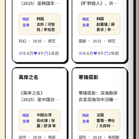
（2025）是韩国年度
《旷野故人》，洪常
科幻综艺佳作，由李
秀打造，赵震雄 / 薛
沧东执导，玄彬、河
景求 / 李善均倾情演
韩国
韩国
地区
地区
智苑领衔主演——海
绎。便利店深夜班的
玄彬 / 河智
赵震雄 / 薛
主演
主演
平面上升后的水上城
三个打工人，意外撞
苑 / 李知恩
景求 / 李善
均 等
市里，机械师与潜水
见全城最荒诞的盗窃
科幻
·
2025
·
综艺
喜剧
·
2023
·
综艺
员追查失踪的星辰
案。在影库电影在线
图。影库提供《寒城
观看_在线观看电影，
9.6万
4千
1年前
9.6万
4千
2年前
密语》电影在线观看
无广告免费高清在线
1:41:39
1:38:29
高清完整版，免费在
观看。
线观看电影一键直
达，HD 流畅画质支持
中国台湾
法国
热门
热门
离岸之名
寒锋孤影
手机电脑播放。
《离岸之名》
寒锋孤影：深海勘探
（2025）是中国台湾
员发现海沟中沉睡了
年度动作电影佳作，
百年的远古生物。弗
由杨德昌执导，桂纶
朗索瓦·欧容执导的
中国台湾
法国
地区
地区
镁、张震领衔主演
2018年法国冒险话题
桂纶镁 / 张
蕾雅·赛杜
主演
主演
——一支特勤小队潜
之作，蕾雅·赛杜、
震 / 舒淇 等
/ 文森特·
卡索 / 伊莎
入风暴海域营救人
文森特·卡索等实力
贝尔·于佩
动作
·
2025
·
电影
冒险
·
2018
·
电视剧
质，72 小时倒计时步
派加盟。影库《寒锋